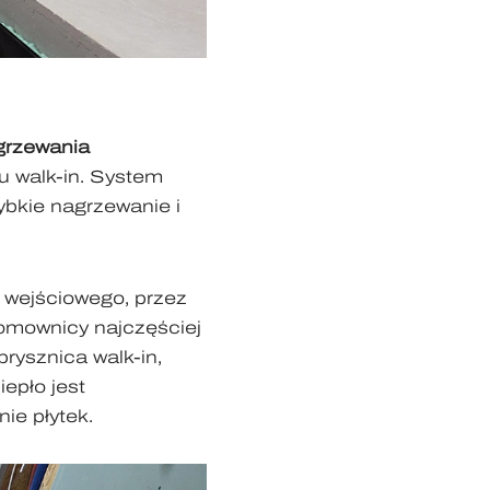
grzewania
u walk-in. System
ybkie nagrzewanie i
 wejściowego, przez
domownicy najczęściej
rysznica walk-in,
iepło jest
ie płytek.