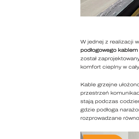
W jednej z realizacji
podłogowego kablem 
został zaprojektowan
komfort cieplny w ca
Kable grzejne ułożon
przestrzeń komunikac
stają podczas codzien
gdzie podłoga narażon
rozprowadzane równom