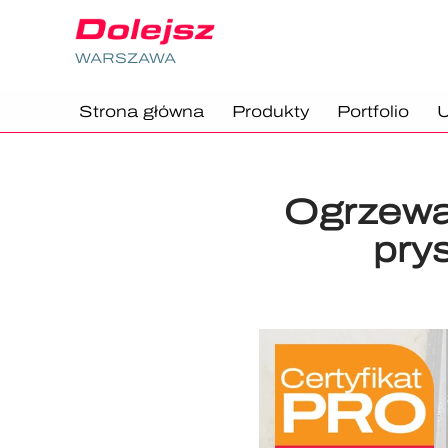
Przejdź
WARSZAWA
do
treści
Strona główna
Produkty
Portfolio
U
Ogrzewan
pry