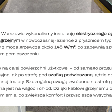
 w Warszawie wykonaliśmy instalację
elektrycznego o
grzejnym
w nowoczesnej łazience z prysznicem typ
y z mocą grzewczą około
145 W/m²
, co zapewnia sz
łym pomieszczeniu.
o na całej powierzchni użytkowej – od samego progu
yjną, aż po strefę pod
szafką podwieszaną
, gdzie 
nej toalety. Szczególną uwagę zwrócono na strefę p
a jest na wilgoć i chłód. Dzięki kablowi grzejnemu c
iernie, co zwiększa komfort i przyspiesza wysychan