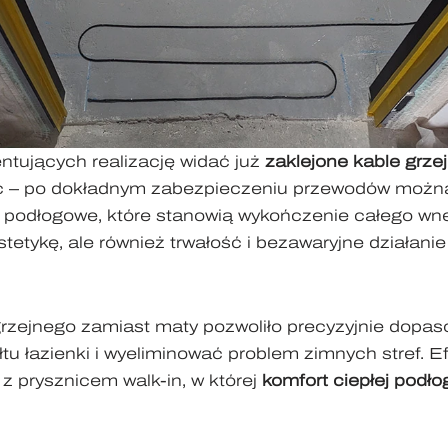
tujących realizację widać już
zaklejone kable grzej
ac – po dokładnym zabezpieczeniu przewodów można
 podłogowe, które stanowią wykończenie całego wnę
stetykę, ale również trwałość i bezawaryjne działani
zejnego zamiast maty pozwoliło precyzyjnie dopaso
tu łazienki i wyeliminować problem zimnych stref. E
z prysznicem walk-in, w której
komfort ciepłej podło