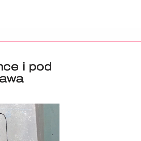
nce i pod
zawa