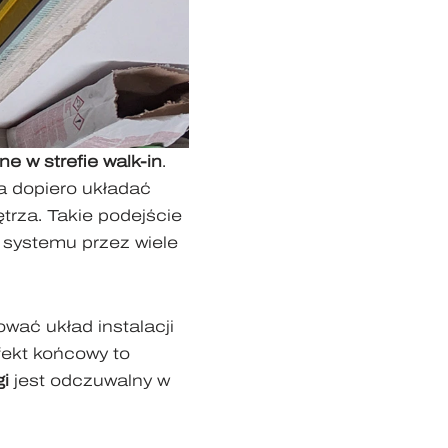
ne w strefie walk-in
.
 dopiero układać
trza. Takie podejście
e systemu przez wiele
wać układ instalacji
fekt końcowy to
gi
jest odczuwalny w