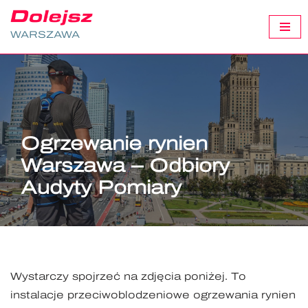
WARSZAWA
Przejdź
do
treści
Ogrzewanie rynien
Warszawa – Odbiory
Audyty Pomiary
Wystarczy spojrzeć na zdjęcia poniżej. To
instalacje przeciwoblodzeniowe ogrzewania rynien