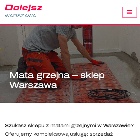
WARSZAWA
Przejdź
do
treści
Mata grzejna – sklep
Warszawa
Szukasz sklepu z matami grzejnymi w Warszawie?
Oferujemy kompleksową usługę: sprzedaż